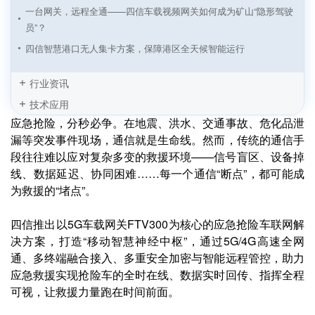
一台网关，远程全通——四信车载视频网关如何成为矿山“隐形驾驶
员”？
四信智慧港口无人集卡方案，保障港区全天候智能运行
算力的理性回归：自动驾驶下半场的算力之争
行业资讯
四信5G+无人驾驶解决方案，告别远程接管“掉线时刻”
技术应用
四信5G路由器驱动无人巡逻车，构建主动预防型立体安防体系
应急抢险，分秒必争。在地震、洪水、交通事故、危化品泄
四信5G无人驾驶清扫车方案，用科技为环卫工人“遮风挡雨”
漏等突发事件现场，通信就是生命线。然而，传统的通信手
段往往难以应对复杂多变的救援环境——信号盲区、设备掉
四信5G车载网关：筑牢应急车通信“生命线”，抢占救援黄金时间
线、数据延迟、协同困难……每一个通信“断点”，都可能成
四信5G+无人驾驶矿卡运输方案，筑牢矿区作业安全底座
为救援的“堵点”。
四信5G+无人驾驶方案加速驶向智能汽车时代
四信推出以5G车载网关FTV300为核心的应急抢险车联网解
决方案，打造“移动智慧神经中枢”，通过5G/4G高速全网
通、多终端融合接入、多重安全加密与智能远程管控，助力
应急救援实现抢险车的全时在线、数据实时回传、指挥全程
可视，让救援力量跑在时间前面。