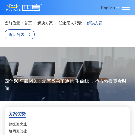
English
当前位置：
首页
>
解决方案
>
低速无人驾驶
>
解决方案
返回列表
四信5G车载网关：筑牢应急车通信“生命线”，抢占救援黄金时
间
方案优势
救援更快速
组网更便捷