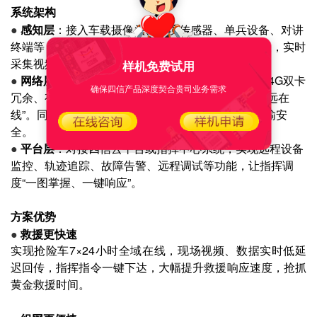
系统架构
●
感知层
：接入车载摄像头、环境传感器、单兵设备、对讲
终端等，通过网口、串口、WiFi等多种方式统一汇聚，实时
采集视频、位置、环境数据。
样机免费试用
●
网络层
：5G车载网关作为核心通信节点，支持5G/4G双卡
确保四信产品深度契合贵司业务需求
冗余、有线WAN备份，智能切换最优链路，保障“永远在
线”。同时内置VPN加密、防火墙策略，确保数据传输安
全。
●
平台层
：对接四信云平台或指挥中心系统，实现远程设备
监控、轨迹追踪、故障告警、远程调试等功能，让指挥调
度“一图掌握、一键响应”。
方案优势
●
救援更快速
实现抢险车7×24小时全域在线，现场视频、数据实时低延
迟回传，指挥指令一键下达，大幅提升救援响应速度，抢抓
黄金救援时间。