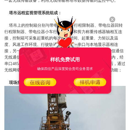
一套无线传输设备，利用无线传输将塔吊数据传输到监控中心。
塔吊远程监视管理系统组成：
塔吊上的控制箱分别与带电位器起升行程限制器、带电位器回转
行程限制器、带电位器小车行程限制器和剪力称重传感器轴相互连
接，控制箱可采集起重机的每次作业时间、起重量、力矩以及温
度、风速工作环境、行驶轨迹等参数，一串口与本地显示器相连
接，另一串口与串口联网设备相连接；串口联网设备(采用四信通信
无线通信设备F7114 GPS
DTU
)，设置在塔式起重机的司机室内，经
样机免费试用
串口485/232与控制箱相互连接，F7114收到监测终端的信息后，通过
确保四信产品深度契合贵司业务需求
无线网络将数据传输至远程监控中心，从而实现远程监测的功能；
现场实际应用图：