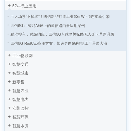
5G+行业应用
五大场景“不掉线”！四信新品打造工业5G+WiFi6连接新引擎
四信5G+--智能AGV上的通信路由器应用案例
精准控车，秒级响应：四信5G车载网关赋能无人矿卡革新升级
四信5G RedCap应用方案，加速奔向5G智慧工厂星辰大海
从制造到智造！四信5G工业路由器赋能5G LAN全连接工厂建设
工业物联网
四信5G工业路由器助力5G LAN智慧工厂应用方案加速落地
智慧交通
5G工业路由器智慧塔吊无线监测方案，四信让施工安全看得见
智慧城市
5G+智慧工厂数据采集监控方案 “数字工厂”到“物联工厂”
新零售
AGV小车基于四信5G工业路由器的应用
智慧农业
工业机器人远程监控系统方案
智慧电力
安防监控
智慧环保
智慧水务