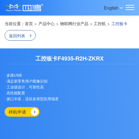
English
当前位置：
首页
>
产品中心
>
物联网行业产品
>
工控机
>
工控板卡
返回列表
工控板卡F4935-R2H-ZKRX
· 多路USB
· 满足新零售用户图像识别
· 工业级设计，可靠性高
· 高性能配置
· 接口丰富，适应多类型应用场景
样机申请