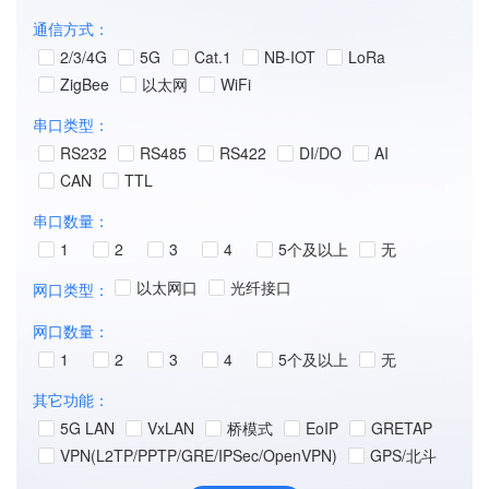
通信方式：
2/3/4G
5G
Cat.1
NB-IOT
LoRa
ZigBee
以太网
WiFi
串口类型：
RS232
RS485
RS422
DI/DO
AI
CAN
TTL
串口数量：
1
2
3
4
5个及以上
无
以太网口
光纤接口
网口类型：
网口数量：
1
2
3
4
5个及以上
无
其它功能：
5G LAN
VxLAN
桥模式
EoIP
GRETAP
VPN(L2TP/PPTP/GRE/IPSec/OpenVPN)
GPS/北斗