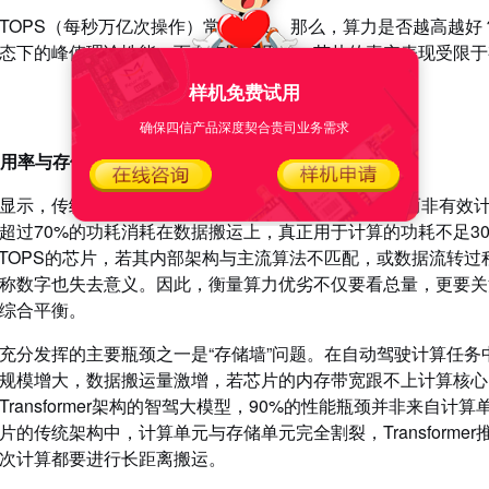
TOPS（每秒万亿次操作）常被提及。那么，算力是否越高越好
态下的峰值理论性能，而在实际应用中，芯片的真实表现受限于
样机免费试用
确保四信产品深度契合贵司业务需求
力利用率与存储墙问题
显示，传统通用GPU架构因大量晶体管用于指令调度而非有效计
超过70%的功耗消耗在数据搬运上，真正用于计算的功耗不足30
0 TOPS的芯片，若其内部架构与主流算法不匹配，或数据流转过
称数字也失去意义。因此，衡量算力优劣不仅要看总量，更要关
综合平衡。
充分发挥的主要瓶颈之一是“存储墙”问题。在自动驾驶计算任
规模增大，数据搬运量激增，若芯片的内存带宽跟不上计算核心
Transformer架构的智驾大模型，90%的性能瓶颈并非来自
片的传统架构中，计算单元与存储单元完全割裂，Transform
每次计算都要进行长距离搬运。