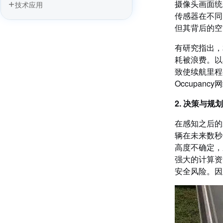
摄像头画面统
技术应用
四信5G车载网关：筑牢应急车通信“生
命线”，抢占救援黄金时间
传感器在不同
四信5G+无人驾驶矿卡运输方案，筑牢
但其背后的空
矿区作业安全底座
有研究指出，相
四信5G+无人驾驶方案加速驶向智能汽
车时代
耗被浪费。以小
致使续航里程
Occupan
2. 决策与
在感知之后的
辆在未来数秒
高度不确定，
强大的计算资
安全风险。因