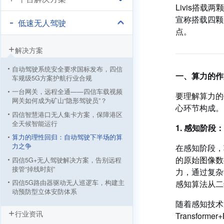
Livis搭载
宣称搭载四颗
低速无人驾驶
点。
解决方案
自动驾驶系统安全要求国标发布，四信
一、算力的作
车规级5G方案护航行业合规
一台网关，远程全通——四信车载视频
要理解算力的
网关如何成为矿山“隐形驾驶员”？
心环节构成。
四信智慧港口无人集卡方案，保障港区
全天候智能运行
1. 感知阶
算力的理性回归：自动驾驶下半场的算
力之争
在感知阶段，
的原始图像数
四信5G+无人驾驶解决方案，告别远程
接管“掉线时刻”
力，通过复杂
四信5G路由器驱动无人巡逻车，构建主
感知算法从二
动预防型立体安防体系
随着感知技术
四信5G无人驾驶清扫车方案，用科技为
行业资讯
环卫工人“遮风挡雨”
Transfo