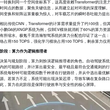
一转换到同一个空间坐标系下，这高度依赖Transformer的
时间点的数据，聚焦关键信息，从而建立起对环境的深度理解。
间变换和矩阵运算量极为惊人，对车载芯片的瞬时吞吐能力提出
比传统CNN，Transformer的计算需求量提升了约100倍
鹏G6的XNGP系统为例，仅BEV模块就消耗了60%的算力资源，
有所缩水。极氪千里浩瀚智驾系统的算力分配也印证了这一点：在其双O
cy网络占用150 TOPS，强化学习模块占用100 TOPS，剩余算力
规划阶段：算力作为逻辑推理者
决策与规划阶段，算力则扮演逻辑推理者的角色。自动驾驶系统
内的可能路径，并计算出最安全、最平稳且最符合交通规则的行
系统每秒钟可能需模拟数千种潜在行驶路径，并从中选出最优解
源。若算力不足，系统可能出现决策迟滞，导致车辆在复杂路口
此，算力在此阶段是保障行驶效率与安全性的核心屏障。