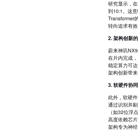
研究显示，在传
到10:1。
Transf
转向追求有效
2. 架构创新
蔚来神玑NX9
在片内完成，片
稳定算力可达9
架构创新带来
3. 软硬件协
此外，软硬件
通过识别并剔
（如32位浮
高度依赖芯片
架构专为神经