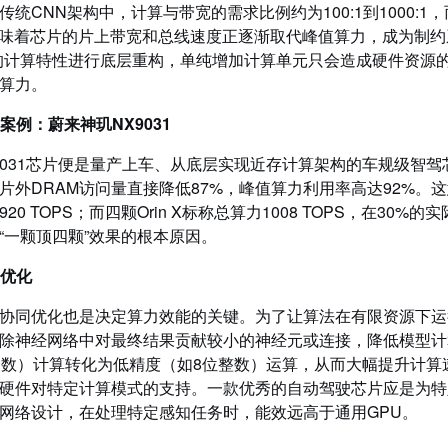
统CNN架构中，计算与带宽的需求比例约为100:1到1000:1，而在
这意味着芯片的片上带宽和总线速度正逐渐取代峰值算力，成为制
ormer的计算特性进行底层重构，单纯增加计算单元只会造成硬件
算力。
的案例：蔚来神玑NX9031
031芯片便是量产上车、从底层实现近存计算架构的车规级智驾芯片。
外DRAM访问量直接降低87%，峰值算力利用率高达92%。这意味
20 TOPS；而四颗Orin X标称总算力1008 TOPS，在30%
“一颗顶四颗”效果的根本原因。
同优化
协同优化也是决定算力效能的关键。为了让算法在有限资源下运
除神经网络中对最终结果贡献较小的神经元或连接，降低模型计
点数）计算转化为低精度（如8位整数）运算，从而大幅提升计
硬件对特定计算模式的支持。一款优秀的自动驾驶芯片应是为特
网络设计，在处理特定感知任务时，能效远高于通用GPU。