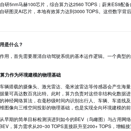
两颗自研5nm马赫100芯片，综合算力达2560 TOPS；蔚来ES9配
自研图灵AI芯片，本地有效算力达到3000 TOPS。这些数字
用是什么？
作用，首先需要厘清自动驾驶系统的基本运作逻辑。一个典型的
段：算力作为环境建模的物理基础
车辆搭载的摄像头、激光雷达、毫米波雷达等传感器会产生海量
据量可高达数百兆比特。此时，算力负责对这些非结构化数据进
的神经网络算法，在毫秒级时间内识别出行人、车辆、车道线及
维图像向三维空间投影的物理基础，也是实现全向环境建模的前
从早期的简单目标检测演进到如今的BEV（鸟瞰图）与占用网络
rmer+BEV，算力需求从20~30 TOPS直接跃升至200+ TOP