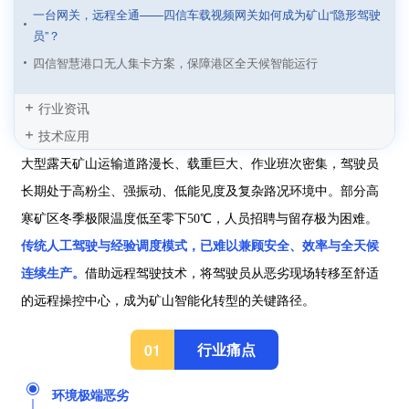
一台网关，远程全通——四信车载视频网关如何成为矿山“隐形驾驶
员”？
四信智慧港口无人集卡方案，保障港区全天候智能运行
算力的理性回归：自动驾驶下半场的算力之争
行业资讯
四信5G+无人驾驶解决方案，告别远程接管“掉线时刻”
技术应用
四信5G路由器驱动无人巡逻车，构建主动预防型立体安防体系
大型露天矿山运输道路漫长、载重巨大、作业班次密集，驾驶员
四信5G无人驾驶清扫车方案，用科技为环卫工人“遮风挡雨”
长期处于高粉尘、强振动、低能见度及复杂路况环境中。部分高
四信5G车载网关：筑牢应急车通信“生命线”，抢占救援黄金时间
寒矿区冬季极限温度低至零下50℃，人员招聘与留存极为困难。
四信5G+无人驾驶矿卡运输方案，筑牢矿区作业安全底座
传统人工驾驶与经验调度模式，已难以兼顾安全、效率与全天候
四信5G+无人驾驶方案加速驶向智能汽车时代
连续生产。
借助远程驾驶技术，将驾驶员从恶劣现场转移至舒适
的远程操控中心，成为矿山智能化转型的关键路径。
行业痛点
01
环境极端恶劣