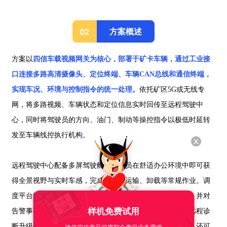
方案概述
02
方案以
四信车载视频网关为核心，部署于矿卡车辆，通过工业接
口连接多路高清摄像头、定位终端、车辆CAN总线和通信终端，
实现车况、环境与控制指令的统一处理。
依托矿区5G或无线专
网，将多路视频、车辆状态和定位信息实时回传至远程驾驶中
心，同时将驾驶员的方向、油门、制动等操控指令以极低时延转
发至车辆线控执行机构。
远程驾驶中心配备多屏驾驶舱，驾驶员在舒适办公环境中即可获
得全景视野与实时车感，完成装载、运输、卸载等常规作业。调
度平台统一下发运输任务，实时监控车辆运行、路径轨迹，并对
样机免费试用
告警事件进行快速处置。系统支持视频回放、日志存储与远程诊
确保四信产品深度契合贵司业务需求
断升级，为运营管理提供完整数据闭环。在封闭运输路段，还可