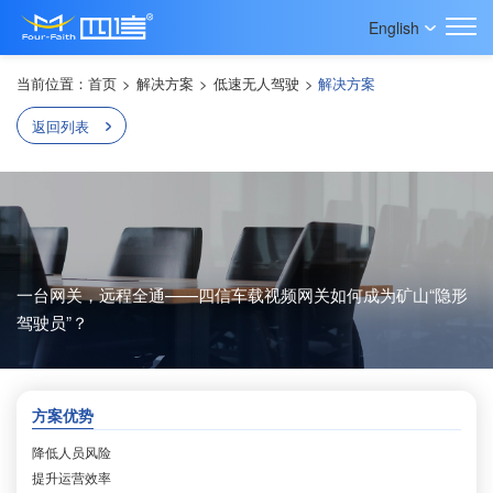
English
当前位置：
首页
>
解决方案
>
低速无人驾驶
>
解决方案
返回列表
一台网关，远程全通——四信车载视频网关如何成为矿山“隐形
驾驶员”？
方案优势
降低人员风险
提升运营效率