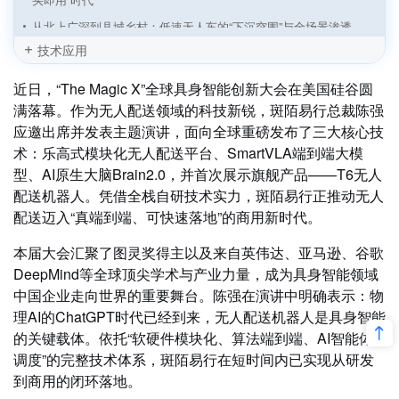
从北上广深到县城乡村：低速无人车的“下沉突围”与全场景渗透
技术应用
传统车企“跑步入场”：低速无人物流车从初创主导迈向“整车+智
驾”深度融合
近日，“The Magic X”全球具身智能创新大会在美国硅谷圆
无人矿区通信新基建：双方案，全场景，零卡顿
满落幕。作为无人配送领域的科技新锐，斑陌易行总裁陈强
无人车“大航海时代”：四大场景挺进深蓝，全球运力重构战打响
应邀出席并发表主题演讲，面向全球重磅发布了三大核心技
术：乐高式模块化无人配送平台、SmartVLA端到端大模
自动驾驶“分拆潮”起：估值逻辑变天，还是战略必然？
型、AI原生大脑Brain2.0，并首次展示旗舰产品——T6无人
智能网联汽车：从“新能源汽车之都”到“无人之境”领跑者
配送机器人。凭借全栈自研技术实力，斑陌易行正推动无人
“无人驾驶、有人运营”困局何解？来电岛：自动补能+智能运营+城
配送迈入“真端到端、可快速落地”的商用新时代。
市成网
本届大会汇聚了图灵奖得主以及来自英伟达、亚马逊、谷歌
无人配送车“遍地跑”的时代，正从山东加速到来
DeepMind等全球顶尖学术与产业力量，成为具身智能领域
中国企业走向世界的重要舞台。陈强在演讲中明确表示：物
理AI的ChatGPT时代已经到来，无人配送机器人是具身智能
的关键载体。依托“软硬件模块化、算法端到端、AI智能体
调度”的完整技术体系，斑陌易行在短时间内已实现从研发
到商用的闭环落地。