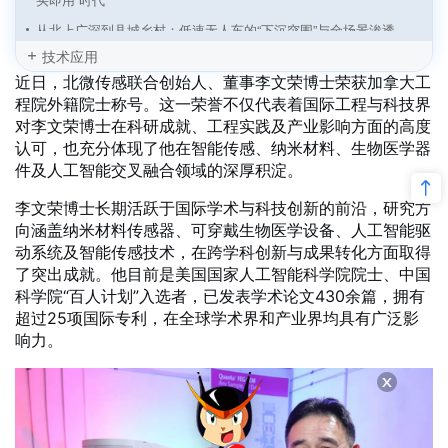
从北上广深到县城乡村：低速无人车的“下沉突围”与全场景渗透
技术应用
传统车企“跑步入场”：低速无人物流车从初创主导迈向“整车+智
近日，北微传感联合创始人、董事李文荣博士荣获加拿大工
驾”深度融合
程院外籍院士称号。这一荣誉不仅代表着国际工程与科技界
无人矿区通信新基建：双方案，全场景，零卡顿
对李文荣博士在科研成就、工程实践及产业影响方面的高度
无人车“大航海时代”：四大场景挺进深蓝，全球运力重构战打响
认可，也充分体现了他在智能传感、纳米材料、生物医学器
件及人工智能交叉融合领域的深厚积淀。
自动驾驶“分拆潮”起：估值逻辑变天，还是战略必然？
智能网联汽车：从“新能源汽车之都”到“无人之境”领跑者
李文荣博士长期活跃于国际学术与科技创新的前沿，研究方
向涵盖纳米材料传感器、可穿戴生物医学设备、人工智能驱
“无人驾驶、有人运营”困局何解？来电岛：自动补能+智能运营+城
动系统及智能传感技术，在跨学科创新与成果转化方面取得
市成网
了突出成就。他目前是美国国家人工智能科学院院士、中国
无人配送车“遍地跑”的时代，正从山东加速到来
科学院“百人计划”入选者，已发表学术论文430余篇，拥有
超过25项国际专利，在全球学术界和产业界均具有广泛影
响力。