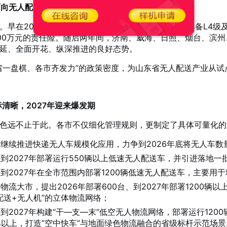
面向无人配送领域相关政策一览
。早在2024年3月，青岛市便明确要求低速无人车须具备L4级
00万元的责任险。随后两年间，济南、威海、日照、烟台、滨
延、全面开花、纵深推进的良好态势。
省一盘棋、各市齐发力”的政策密度，为山东省无人配送产业从
标清晰，2027年迎来爆发期
色远不止于此。各市不仅细化管理规则，更制定了具体可量化的
继续推进快递无人车规模化应用，力争到2026年底将无人车数量
到2027年部署运行550辆以上低速无人配送车，并引进落地
到2027年在全市范围内部署1200辆低速无人配送车，主要用
物流大市，提出2026年部署600台、到2027年部署1200
配送+无人机”的立体物流网络；
到2027年构建“干—支—末”低空无人物流网络，部署运行12
%以上，打造“空中快车”与地面绿色物流融合的省级标杆示范场景