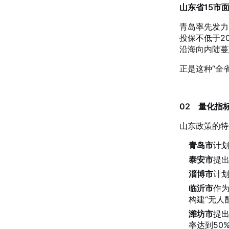
山东省15市
青岛率先发力
投保不低于2
沿海向内陆蔓
正是这种“全
02 量化指
山东政策的特
青岛市
计划
泰安市
提出
淄博市
计划
临沂市
作为
构建“无人
潍坊市
提出
率达到50