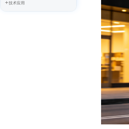
技术应用
自动驾驶“分拆潮”起：估值逻辑变天，
还是战略必然？
智能网联汽车：从“新能源汽车之
都”到“无人之境”领跑者
“无人驾驶、有人运营”困局何解？来电
岛：自动补能+智能运营+城市成网
无人配送车“遍地跑”的时代，正从山东
加速到来