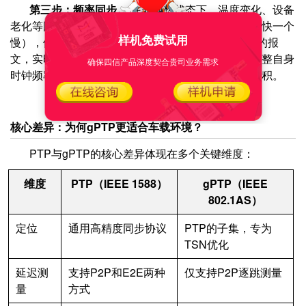
第三步：频率同步。
在非理想状态下，温度变化、设备
老化等因素会导致主从设备的时钟频率不一致（一个快一个
样机免费试用
慢），使时间偏差逐渐累积。gPTP会复用延迟测量的报
文，实时计算主从设备的频率差异，让从设备主动调整自身
确保四信产品深度契合贵司业务需求
时钟频率，确保与主设备保持一致，避免偏差长期累积。
核心差异：为何gPTP更适合车载环境？
PTP与gPTP的核心差异体现在多个关键维度：
维度
PTP（IEEE 1588）
gPTP（IEEE
802.1AS）
定位
通用高精度同步协议
PTP的子集，专为
TSN优化
延迟测
支持P2P和E2E两种
仅支持P2P逐跳测量
量
方式