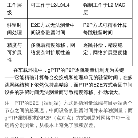
工作层
可工作于L2/L3/L4
强制工作于L2 MAC
级
层
驻留时
E2E方式无法测量中
P2P方式可精准计算
间处理
间设备驻留时间
每跳驻留时间
精度与
多跳后精度漂移，网
逐跳补偿，精度稳
可扩展
络复杂时扩展性差
定，网络扩展更便捷
性
在车载环境中，gPTP的P2P逐跳测量机制尤为关键
——它能精确计算每台交换机和处理单元的驻留时间，在多
跳网络结构下依然保持高精度，而PTP的E2E方式会因中间
设备的驻留时间无法测量而导致精度漂移、抖动增大。
注：PTP的E2E（端到端）方式是指测量源端与目标端两个
节点之间的总延迟，中间设备的驻留时间并未单独测量；而
gPTP强制要求的P2P（点对点）方式则是对网络中每一段
链路分别测量，从根本上避免了累积误差。