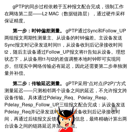
gPTP的同步过程依赖于五种报文配合完成，强制工作
在网络第二层——L2 MAC（数据链路层），通过硬件采样
保证精度。
第一步：时钟偏差测量。
gPTP通过Sync和Follow_UP
两组报文周期性测量主、从设备的时钟偏差。主设备发送
Sync报文时记录发送时间t1，从设备收到后记录接收时间
t2，随后主设备通过Follow_UP报文将t1告知从设备。理想
状态下，从设备用t1与t2的差值调整本地时钟即可实现同
步。但现实中网络传输必有延迟，因此还需要第二步单独测
量并补偿。
第二步：传输延迟测量。
gPTP采用“点对点(P2P)”方式
测量延迟——只测相邻两个设备之间的延迟，不允许报文跨
设备传输。具体通过Pdelay_Req、Pdelay_Resp、
Pdelay_Resp_Follow_UP三组报文配合完成：从设备发送
Pdelay_Req并记录发送时间，主设备收到后记录接收时
间，再通过后续报文反馈相关时间信息，最终精确计算出两
台设备之间的链路延迟并加以补偿。