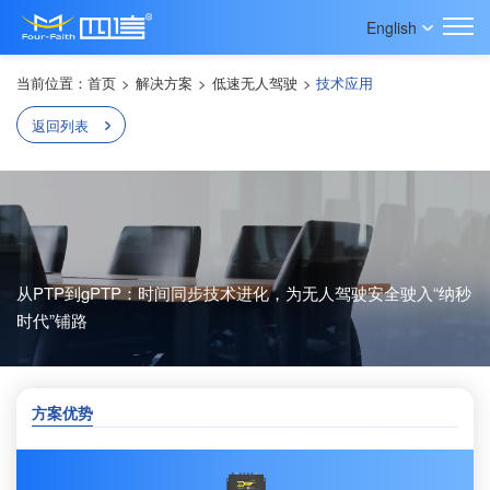
English
当前位置：
首页
>
解决方案
>
低速无人驾驶
>
技术应用
返回列表
从PTP到gPTP：时间同步技术进化，为无人驾驶安全驶入“纳秒
时代”铺路
方案优势