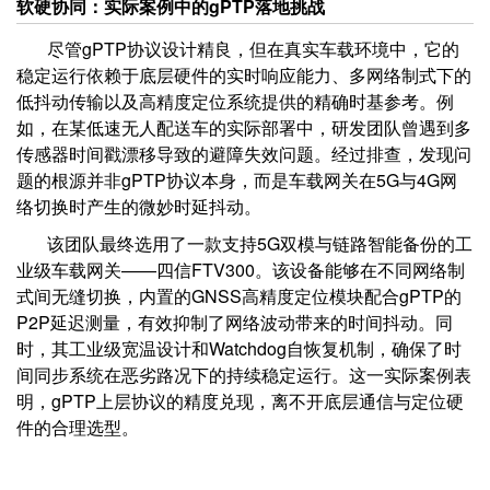
软硬协同：实际案例中的gPTP落地挑战
尽管gPTP协议设计精良，但在真实车载环境中，它的
稳定运行依赖于底层硬件的实时响应能力、多网络制式下的
低抖动传输以及高精度定位系统提供的精确时基参考。例
如，在某低速无人配送车的实际部署中，研发团队曾遇到多
传感器时间戳漂移导致的避障失效问题。经过排查，发现问
题的根源并非gPTP协议本身，而是车载网关在5G与4G网
络切换时产生的微妙时延抖动。
该团队最终选用了一款支持5G双模与链路智能备份的工
业级车载网关——四信FTV300。该设备能够在不同网络制
式间无缝切换，内置的GNSS高精度定位模块配合gPTP的
P2P延迟测量，有效抑制了网络波动带来的时间抖动。同
时，其工业级宽温设计和Watchdog自恢复机制，确保了时
间同步系统在恶劣路况下的持续稳定运行。这一实际案例表
明，gPTP上层协议的精度兑现，离不开底层通信与定位硬
件的合理选型。