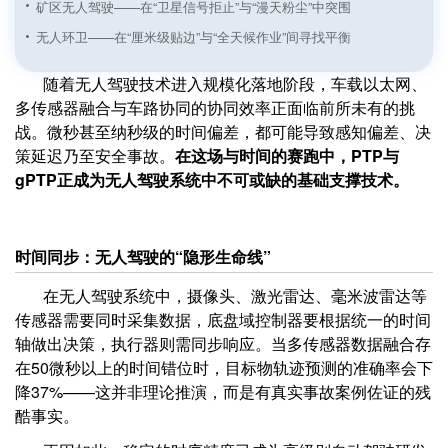
矿区无人驾驶——在“卫星信号拒止”与“漫天粉尘”中突围
无人环卫——在“厘米级贴边”与“全天候作业”间寻找平衡
港口室外AGV导航技术场景适配与落地优化方案解析
随着无人驾驶技术进入规模化落地阶段，车载以太网、
双剑合璧：Meteor与Genario如何斩断自动驾驶的“长尾”
多传感器融合与车路协同的协同效率正面临前所未有的挑
一文读懂自动驾驶数据闭环：从概念到实践
战。微秒甚至纳秒级的时间偏差，都可能导致感知偏差、决
策延迟乃至安全事故。
在这场与时间的赛跑中，PTP与
智慧公交与自动泊车——“人-车-路-云”深度协同的出行新范式
gPTP正成为无人驾驶系统中不可或缺的基础支撑技术。
封闭与半封闭园区自动化——从厂区物流到无人矿卡的车路云实践
从PTP到gPTP：时间同步技术进化，为无人驾驶安全驶入“纳秒时
代”铺路
时间同步：无人驾驶的“隐形生命线”
高速公路与城市物流——超视距感知如何重塑货运安全与效率
在无人驾驶系统中，摄像头、激光雷达、毫米波雷达等
传感器需要同时采集数据，底盘域控制器要根据统一的时间
轴做出决策，执行器则需同步响应。当多传感器数据融合存
在50微秒以上的时间错位时，目标物轨迹预测的准确率会下
降37%——这并非理论推演，而是有真实事故案例佐证的残
酷事实。