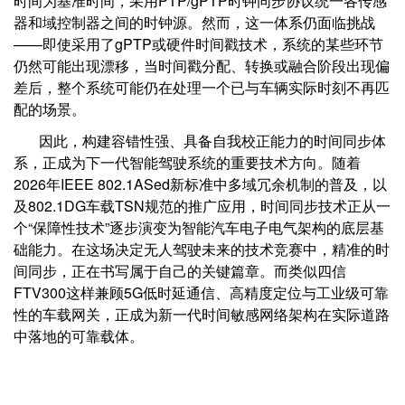
时间为基准时间，采用PTP/gPTP时钟同步协议统一各传感
器和域控制器之间的时钟源。然而，这一体系仍面临挑战
——即使采用了gPTP或硬件时间戳技术，系统的某些环节
仍然可能出现漂移，当时间戳分配、转换或融合阶段出现偏
差后，整个系统可能仍在处理一个已与车辆实际时刻不再匹
配的场景。
因此，构建容错性强、具备自我校正能力的时间同步体
系，正成为下一代智能驾驶系统的重要技术方向。随着
2026年IEEE 802.1ASed新标准中多域冗余机制的普及，以
及802.1DG车载TSN规范的推广应用，时间同步技术正从一
个“保障性技术”逐步演变为智能汽车电子电气架构的底层基
础能力。在这场决定无人驾驶未来的技术竞赛中，精准的时
间同步，正在书写属于自己的关键篇章。而类似四信
FTV300这样兼顾5G低时延通信、高精度定位与工业级可靠
性的车载网关，正成为新一代时间敏感网络架构在实际道路
中落地的可靠载体。