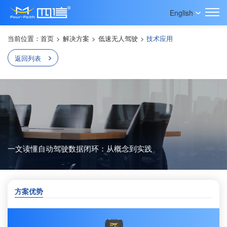
English
当前位置：
首页
>
解决方案
>
低速无人驾驶
>
技术应用
返回列表
一文读懂自动驾驶数据闭环：从概念到实践
方案优势