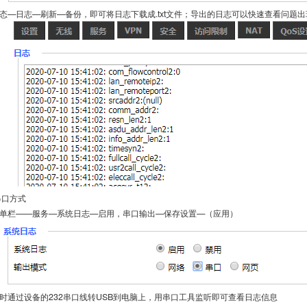
态—日志—刷新—备份，即可将日志下载成.txt文件；导出的日志可以快速查看问题
2串口方式
单栏——服务—系统日志—启用，串口输出—保存设置—（应用）
时通过设备的232串口线转USB到电脑上，用串口工具监听即可查看日志信息