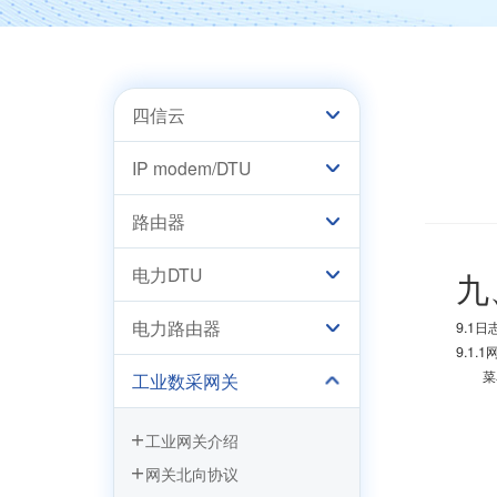
四信云
IP modem/DTU
路由器
电力DTU
九
电力路由器
9.1日
9.1.
菜
工业数采网关
工业网关介绍
网关北向协议