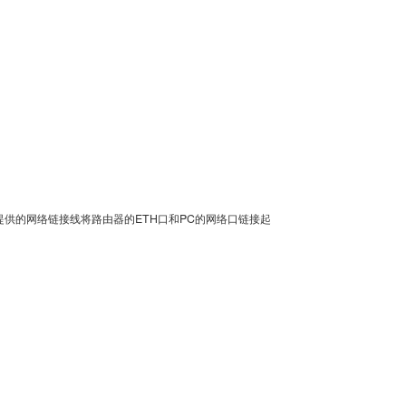
厂提供的网络链接线将路由器的ETH口和PC的网络口链接起