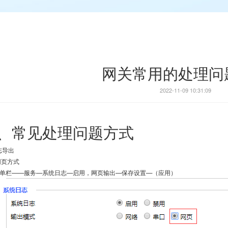
网关常用的处理问
2022-11-09 10:31:09
、常见处理问题方式
志导出
1网页方式
单栏——服务—系统日志—启用，网页输出—保存设置—（应用）