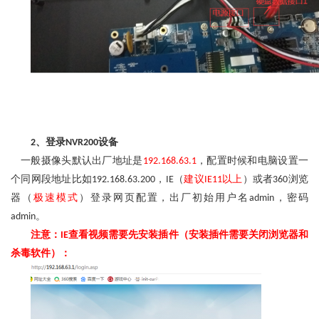
、登录
设备
2
NVR200
一般摄像头默认出厂地址是
，配置时候和电脑设置一
192.168.63.1
个同网段地址比如
，
（
建议
以上
）或者
浏览
192.168.63.200
IE
IE11
360
器（
极速模式
）登录网页配置，出厂初始用户名
，密码
admin
。
admin
注意：
查看视频需要先安装插件（安装插件需要关闭浏览器和
IE
杀毒软件）：