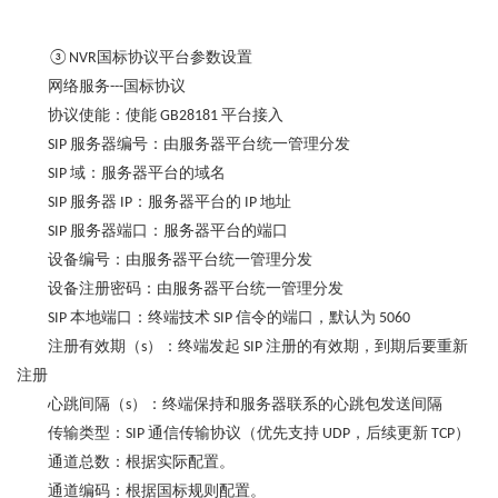
国标协议平台参数设置
③
NVR
网络服务
国标协议
---
协议使能：使能
平台接入
GB28181
服务器编号：由服务器平台统一管理分发
SIP
域：服务器平台的域名
SIP
服务器
：服务器平台的
地址
SIP
IP
IP
服务器端口：服务器平台的端口
SIP
设备编号：由服务器平台统一管理分发
设备注册密码：由服务器平台统一管理分发
本地端口：终端技术
信令的端口，默认为
SIP
SIP
5060
注册有效期（
）：终端发起
注册的有效期，到期后要重新
s
SIP
注册
心跳间隔（
）：终端保持和服务器联系的心跳包发送间隔
s
传输类型：
通信传输协议（
优先
支持
，后续更新
）
SIP
UDP
TCP
通道总数：根据实际配置。
通道编码：根据国标规则配置。