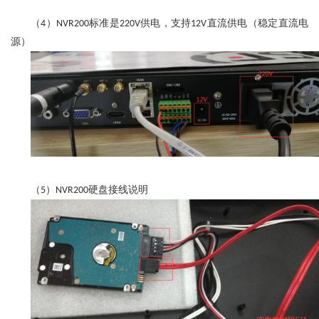
（
）
标准是
供电，支持
直流供电（稳定直流电
4
NVR200
220V
12V
源）
（
）
硬盘接线说明
5
NVR200