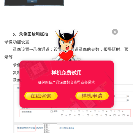
、录像回放
和抓拍
5
录像功能设置
录像设置
录像通道：设置每个通道录像的参数，报警延时、预
---
录等
录像模式：开启或者关闭
样机免费试用
复制到通道：可以将
个通道参数同时复制到所以通道
1
录像触发条件设置：选择时间节点和时段
确保四信产品深度契合贵司业务需求