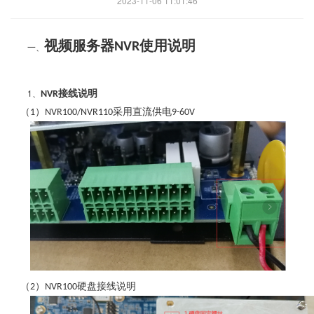
2023-11-06 11:01:46
视频服务器
使用说明
NVR
一、
1、
接线说明
NVR
（
）
采用直流供电
1
NVR100/NVR110
9-60V
（
）
硬盘接线说明
2
NVR100