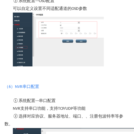
系统配置
配置
②
---OSD
可以自定义设置不同适配通道的
参数
OSD
（
）
串口配置
6
NVR
系统配置
串口配置
①
---
支持串口功能，支持
等功能
NVR
TCP/UDP
选择对应协议、服务器地址、端口、、注册包波特率等参
②
数。