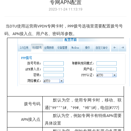
专网APN配置
2023-11-24 11:13:19
当
使用运营商
专网卡时，
拨号选项里需要配置拨号号
DTU
VPDN
PPP
码、
接入点、用户名、密码等参数。
APN
默认为空，使用专网卡时，
移动、联
拨号号码
通
、
、
，电信
{*99***1#
*99#
*98*1#}
{#777}
默认为空，例如专网卡有特殊
需要
APN
接入点
APN
具体设置