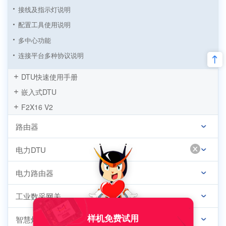
接线及指示灯说明
配置工具使用说明
多中心功能
连接平台多种协议说明
串口缓存功能
DTU快速使用手册
RS232、RS485串口配置
嵌入式DTU
IO口配置
F2X16 V2
专网APN配置
路由器
modbus采集
连接管理平台
电力DTU
日志输出
电力路由器
短信测试
DTU固件升级
工业数采网关
样机免费试用
智慧灯杆网关