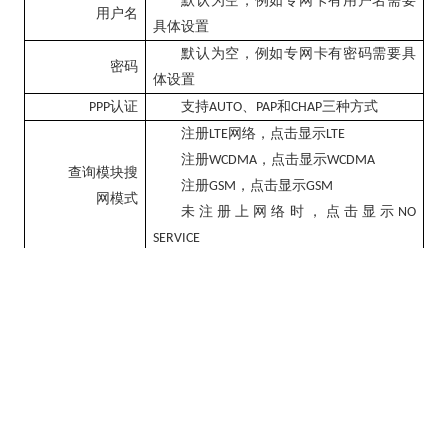
默认为空，例如专网卡有用户名需要
用户名
具体设置
默认为空，例如专网卡有密码需要具
密码
体设置
认证
支持
、
和
三种方式
PPP
AUTO
PAP
CHAP
注册
网络，点击显示
LTE
LTE
注册
，点击显示
WCDMA
WCDMA
查询模块搜
注册
，点击显示
GSM
GSM
网模式
未注册上网络时，点击显示
NO
SERVICE
：自动选择网络
AUTO
：
网络
LTE
4G
网络模式
：联通
网络
WCDMA
3G
：
网络
GSM
2G