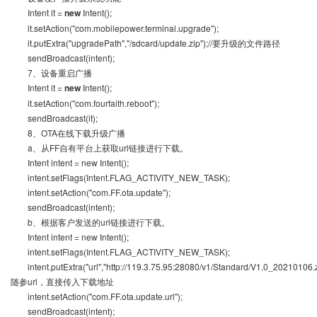
Intent it =
new
Intent();
it.setAction("com.mobilepower.terminal.upgrade");
it.putExtra("upgradePath","/sdcard/update.zip");//要升级的文件路径
sendBroadcast(intent);
7、设备重启广播
Intent it =
new
Intent();
it.setAction("com.fourfaith.reboot");
sendBroadcast(it);
8、OTA在线下载升级广播
a、从FF自有平台上获取url链接进行下载。
Intent intent = new Intent();
intent.setFlags(Intent.FLAG_ACTIVITY_NEW_TASK);
intent.setAction("com.FF.ota.update");
sendBroadcast(intent);
b、根据客户发送的url链接进行下载。
Intent intent = new Intent();
intent.setFlags(Intent.FLAG_ACTIVITY_NEW_TASK);
intent.putExtra("url","http://119.3.75.95:28080/v1/Standard/V1.0_20210106.zi
随参url，直接传入下载地址
intent.setAction("com.FF.ota.update.url");
sendBroadcast(intent);