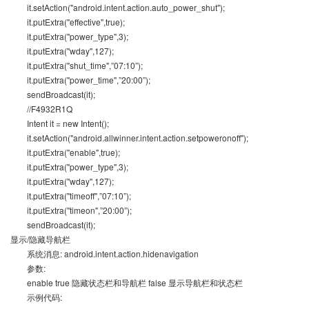
it.setAction("android.intent.action.auto_power_shut");
it.putExtra("effective",true);
it.putExtra("power_type",3);
it.putExtra("wday",127);
it.putExtra("shut_time",”07:10”);
it.putExtra("power_time",”20:00”);
sendBroadcast(it);
//F4932R1Q
Intent it = new Intent();
it.setAction("android.allwinner.intent.action.setpoweronoff");
it.putExtra("enable",true);
it.putExtra("power_type",3);
it.putExtra("wday",127);
it.putExtra("timeoff",”07:10”);
it.putExtra("timeon",”20:00”);
sendBroadcast(it);
显示/隐藏导航栏
系统消息: android.intent.action.hidenavigation
参数:
enable true 隐藏状态栏和导航栏 false 显示导航栏和状态栏
示例代码: