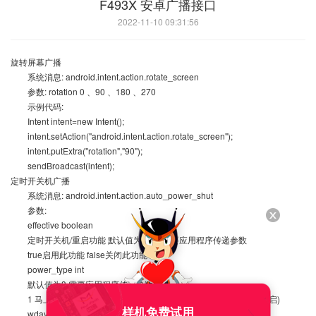
F493X 安卓广播接口
2022-11-10 09:31:56
旋转屏幕广播
系统消息: android.intent.action.rotate_screen
参数: rotation 0 、90 、180 、270
示例代码:
Intent intent=new Intent();
intent.setAction("android.intent.action.rotate_screen");
intent.putExtra("rotation","90");
sendBroadcast(intent);
定时开关机广播
系统消息: android.intent.action.auto_power_shut
参数:
effective boolean
定时开关机/重启功能 默认值为flase 需要应用程序传递参数
true启用此功能 false关闭此功能
power_type int
默认值为3 需要应用程序传递参数
1 马上重启 2 马上关机 3 定时开关机 4 定时重启 5 定时开关机(重启)
样机免费试用
wday int