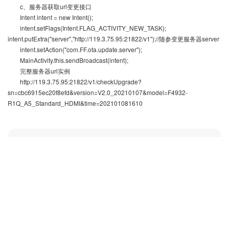
c、服务器获取url变更接口
Intent intent = new Intent();
intent.setFlags(Intent.FLAG_ACTIVITY_NEW_TASK);
intent.putExtra("server","http://119.3.75.95:21822/v1");//随参变更服务器server
intent.setAction("com.FF.ota.update.server");
MainActivity.this.sendBroadcast(intent);
完整服务器url实例
http://119.3.75.95:21822/v1/checkUpgrade?
sn=cbc6915ec20f8efd&version=V2.0_20210107&model=F4932-
R1Q_A5_Standard_HDMI&time=202101081610
附件下载
名称
日期
下载
· F493X 安卓广播接口
2