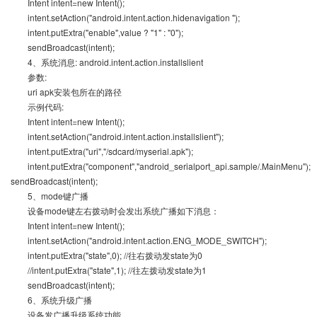
Intent intent=new Intent();
intent.setAction("android.intent.action.hidenavigation ");
intent.putExtra("enable",value ? "1" : "0");
sendBroadcast(intent);
4、系统消息: android.intent.action.installslient
参数:
uri apk安装包所在的路径
示例代码:
Intent intent=new Intent();
intent.setAction("android.intent.action.installslient");
intent.putExtra("uri","/sdcard/myserial.apk");
intent.putExtra("component","android_serialport_api.sample/.MainMenu");
sendBroadcast(intent);
5、mode键广播
设备mode键左右拨动时会发出系统广播如下消息：
Intent intent=new Intent();
intent.setAction("android.intent.action.ENG_MODE_SWITCH");
intent.putExtra("state",0); //往右拨动发state为0
//intent.putExtra("state",1); //往左拨动发state为1
sendBroadcast(intent);
6、系统升级广播
设备发广播升级系统功能