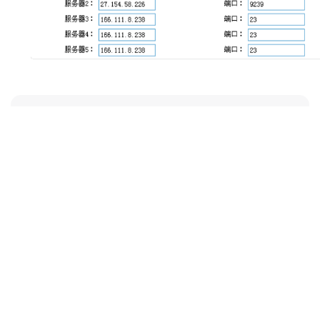
附件下载
名称
日期
下载
· 多中心功能
2
400-8838-199
服务电话
友情链接