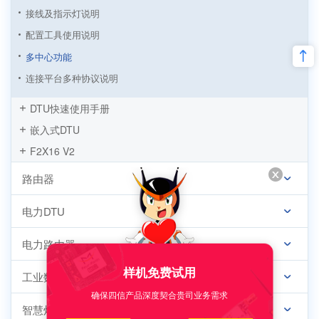
接线及指示灯说明
配置工具使用说明
多中心功能
连接平台多种协议说明
串口缓存功能
DTU快速使用手册
RS232、RS485串口配置
嵌入式DTU
IO口配置
F2X16 V2
专网APN配置
路由器
modbus采集
连接管理平台
电力DTU
日志输出
电力路由器
短信测试
样机免费试用
DTU固件升级
工业数采网关
确保四信产品深度契合贵司业务需求
智慧灯杆网关