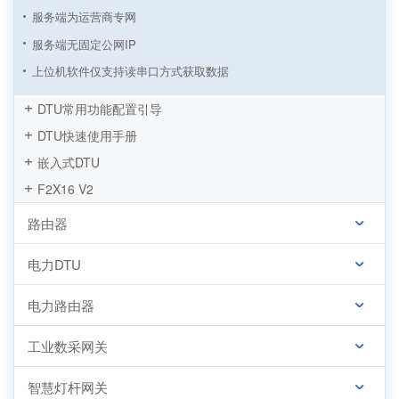
服务端为运营商专网
服务端无固定公网IP
上位机软件仅支持读串口方式获取数据
点对点、点对多点通信
DTU常用功能配置引导
服务端为组态软件
DTU快速使用手册
服务端为阿里云物联网平台
嵌入式DTU
F2X16 V2
路由器
电力DTU
电力路由器
工业数采网关
智慧灯杆网关