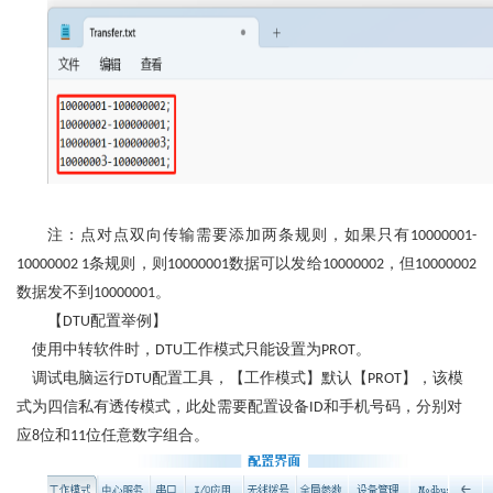
注：点对点双向传输需要添加两条规则，如果只有
10000001-
条规则，则
数据可以发给
，但
10000002 1
10000001
10000002
10000002
数据发不到
。
10000001
【
配置举例
】
DTU
使用中转软件时，
工作模式只能设置为
。
DTU
PROT
调试电脑运行
配置工具，【工作模式】默认【
】，该模
DTU
PROT
式为四信私有透传模式，此处需要配置设备
和手机号码，分别对
ID
应
位和
位任意数字组合。
8
11