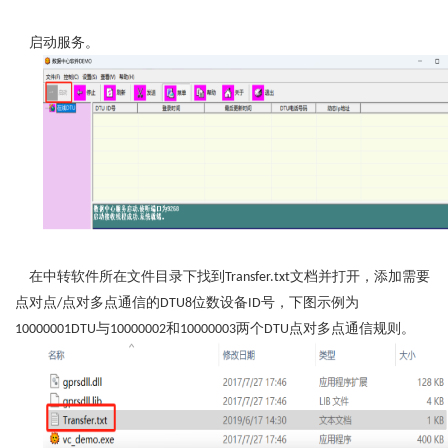
启动服务。
在中转软件所在文件目录下找到
文档并打开，添加需要
Transfer.txt
点对点
点对多点通信的
位数设备
号，下图示例为
/
DTU8
ID
与
和
两个
点对多点通信规则。
10000001DTU
10000002
10000003
DTU