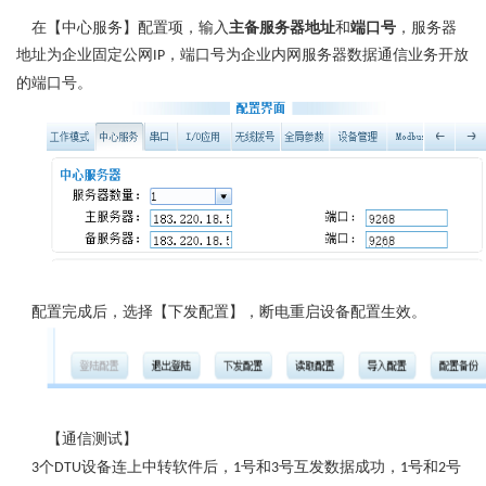
在【
中心服务】
配置项，输入
主备服务器地址
和
端口号
，服务器
地址为企业固定公网
，端口号为企业内网服务器数据通信业务开放
IP
的端口号。
配置完成后，选择
【
下发配置
】，
断电重启设备配置生效
。
【通信测试】
个
设备连上中转软件后，
号和
号互发数据成功，
号和
号
3
DTU
1
3
1
2