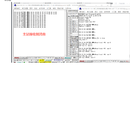
附件下载
名称
日期
下载
· FST100与F8L10T搭建简易网络配置文档
2