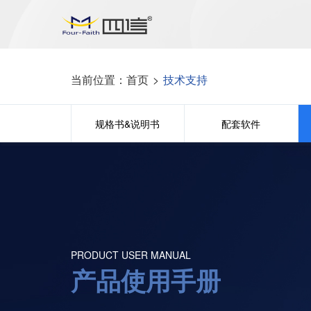
当前位置：
首页
>
技术支持
规格书&说明书
配套软件
PRODUCT USER MANUAL
产品使用手册