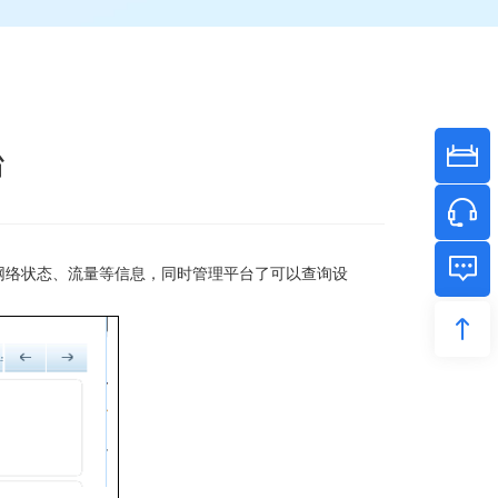
台
网络状态、流量等信息，同时管理平台了可以查询设