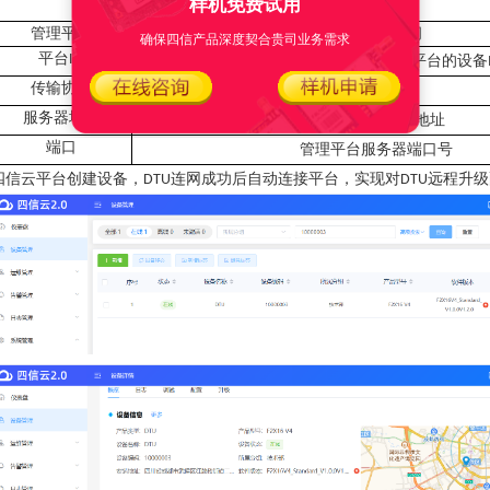
样机免费试用
管理平台
开启或关闭
确保四信产品深度契合贵司业务需求
平台
ID
位平台
号，用于管理平台的设备
8
ID
传输协议
或
TCP
UDP
服务器地址
管理平台服务器地址
端口
管理平台服务器端口号
四信云平台创建设备，
连网成功后自动连接平台，实现对
远程升级
DTU
DTU