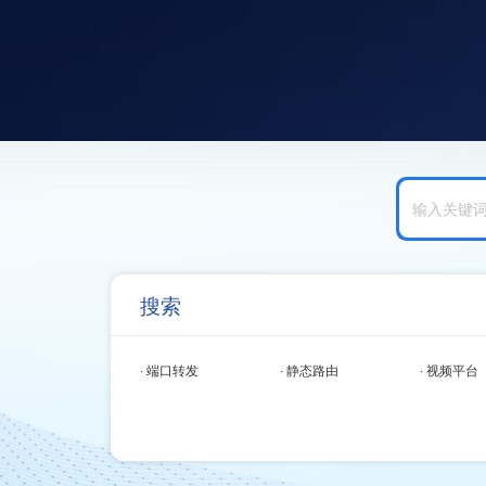
搜索
· 端口转发
· 静态路由
· 视频平台