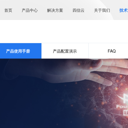
首页
产品中心
解决方案
四信云
关于我们
技术
产品使用手册
产品配置演示
FAQ