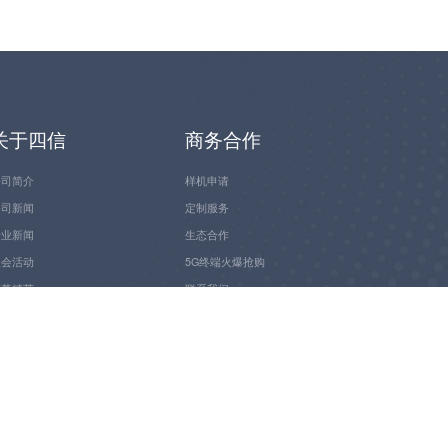
关于四信
商务合作
公司简介
样机申请
公司新闻
定制服务
行业新闻
生态合作
展会活动
5G终端火爆抢购
招募精英
联系我们
合作伙伴