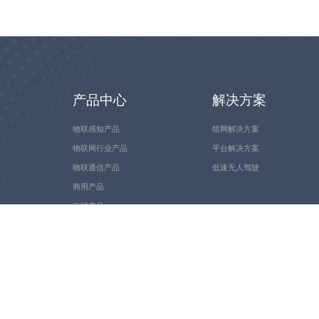
产品中心
解决方案
物联感知产品
组网解决方案
物联网行业产品
平台解决方案
物联通信产品
低速无人驾驶
商用产品
云端产品
40